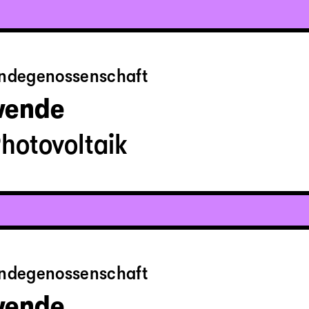
endegenossenschaft
wende
Photovoltaik
endegenossenschaft
wende