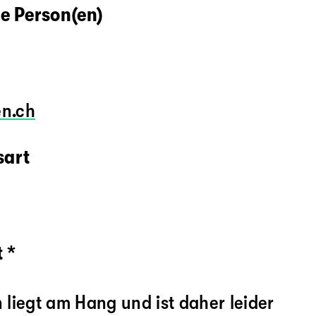
e Person(en)
en.ch
sart
 *
n liegt am Hang und ist daher leider