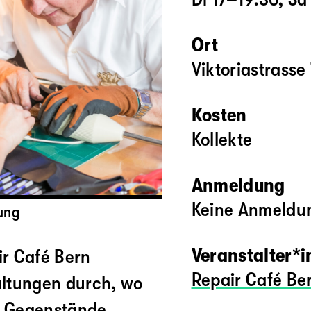
Ort
Viktoriastrasse
Kosten
Kollekte
Anmeldung
Keine Anmeldun
tung
Veranstalter*
ir Café Bern
Repair Café Be
altungen durch, wo
e Gegenstände