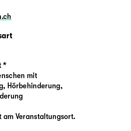
n.ch
sart
 *
enschen mit
g, Hörbehinderung,
nderung
ft am Veranstaltungsort.