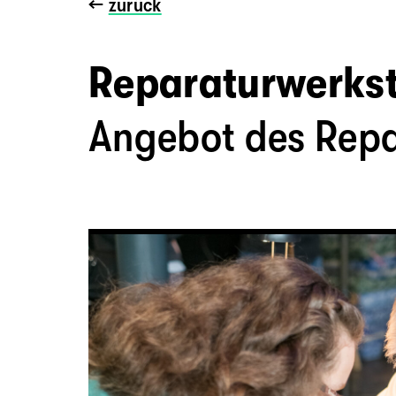
←
zurück
Reparaturwerksta
Angebot des Repa