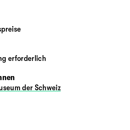
spreise
g erforderlich
innen
useum der Schweiz