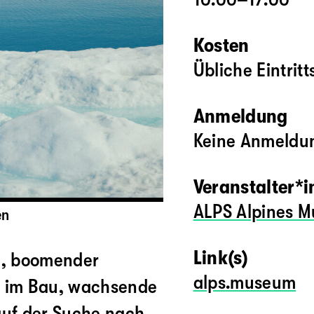
Kosten
Übliche Eintritt
Anmeldung
Keine Anmeldun
Veranstalter*
ALPS Alpines M
en
Link(s)
n, boomender
alps.museum
n im Bau, wachsende
auf der Suche nach