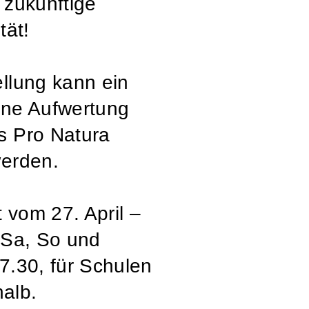
 zukünftige
tät!
llung kann ein
ine Aufwertung
s Pro Natura
werden.
t vom 27. April –
 Sa, So und
7.30, für Schulen
alb.