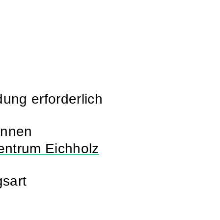
ung erforderlich
innen
entrum Eichholz
gsart