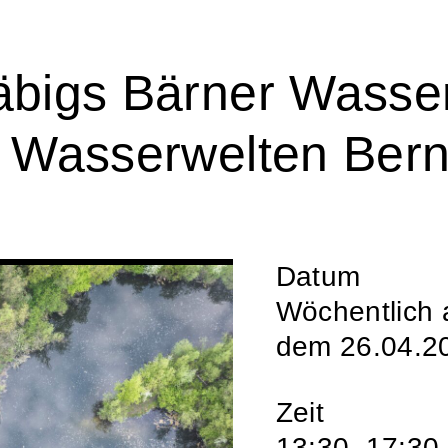
äbigs Bärner Wasse
e Wasserwelten Ber
Datum
Wöchentlich 
dem 26.04.20
Zeit
13:30–17:30