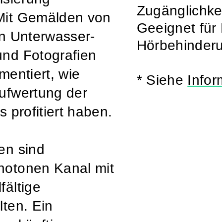
Zugänglichkei
Mit Gemälden von
Geeignet für
en Unterwasser-
Hörbehinderu
nd Fotografien
mentiert, wie
* Siehe
Infor
ufwertung der
 profitiert haben.
en sind
notonen Kanal mit
fältige
ten. Ein