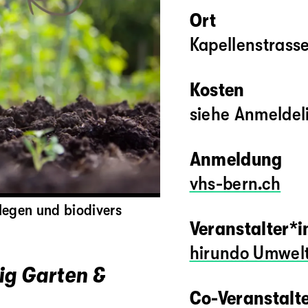
Ort
Kapellenstrass
Kosten
siehe Anmeldel
Anmeldung
vhs-bern.ch
legen und biodivers
Veranstalter*
hirundo Umwel
ig Garten &
Co-Veranstalt