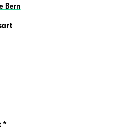
e Bern
sart
 *