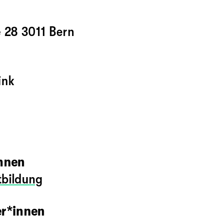
e 28 3011 Bern
ink
innen
tbildung
er*innen