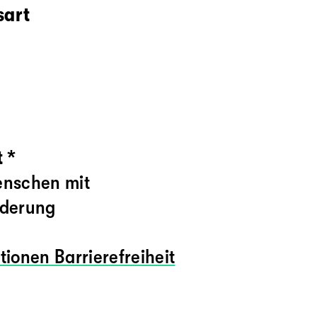
sart
 *
enschen mit
nderung
tionen Barrierefreiheit