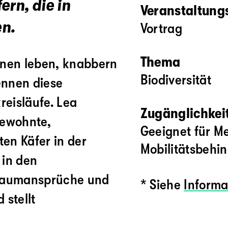
rn, die in
Veranstaltung
n.
Vortrag
Thema
enen leben, knabbern
Biodiversität
ennen diese
reisläufe. Lea
Zugänglichkeit
gewohnte,
Geeignet für M
ten Käfer in der
Mobilitätsbehi
 in den
sraumansprüche und
* Siehe
Informa
 stellt