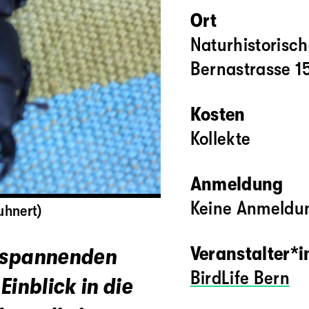
Ort
Naturhistorisc
Bernastrasse 1
Kosten
Kollekte
Anmeldung
Keine Anmeldun
uhnert)
Veranstalter*
m spannenden
BirdLife Bern
Einblick in die